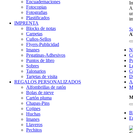
Encuadernaciones
I
Fotocopias
An
Fotografias
un
Plastificados
im
IMPRENTA
Blocks de notas
S
Carpetas
A
Cuños-Sellos
Flyers-Publicidad
Imanes
N
Pegatinas-Adhesivos
C
Puntos de libro
Po
Sobres
L
Talonarios
C
Tarjetas de visita
D
REGALOS PERSONALIZADOS
A
Alfombrillas de ratón
Ma
Bolas de nieve
Cartón pluma
Chapas-Pins
Cojines
B
Huchas
E
Imanes
Llaveros
Pechitos