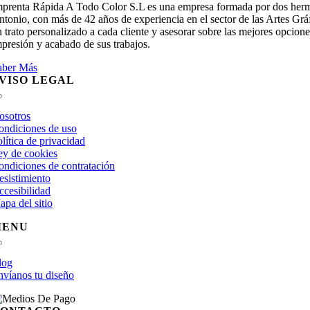
mprenta Rápida A Todo Color S.L es una empresa formada por dos her
tonio, con más de 42 años de experiencia en el sector de las Artes Grá
 trato personalizado a cada cliente y asesorar sobre las mejores opcione
presión y acabado de sus trabajos.
aber Más
VISO LEGAL
Toggle
Navigation
osotros
ondiciones de uso
lítica de privacidad
ey de cookies
ondiciones de contratación
esistimiento
ccesibilidad
pa del sitio
MENU
Toggle
Navigation
log
nvíanos tu diseño