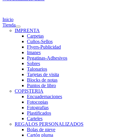
gle
igation
Inicio
Tienda
IMPRENTA
Carpetas
Cuños-Sellos
Flyers-Publicidad
Imanes
Pegatinas-Adhesivos
Sobres
Talonarios
Tarjetas de visita
Blocks de notas
Puntos de libro
COPISTERIA
Encuadernaciones
Fotocopias
Fotografias
Plastificados
Carteles
REGALOS PERSONALIZADOS
Bolas de nieve
Cartón pluma