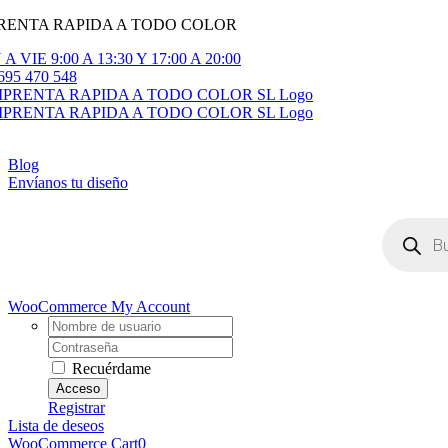
RENTA RAPIDA A TODO COLOR
Saltar
al
A VIE 9:00 A 13:30 Y 17:00 A 20:00
contenido
695 470 548
gle
igation
Blog
Envíanos tu diseño
Búsqueda
de
productos
WooCommerce My Account
Username:
Contraseña
Recuérdame
Registrar
Lista de deseos
WooCommerce Cart
0