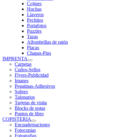
Cojines
Huchas
Llaveros
Pechitos
Portafotos
Puzzles
Tazas
Alfombrillas de ratón
Placas
Chapas-Pins
IMPRENTA
Carpetas
Cuños-Sellos
Flyers-Publicidad
Imanes
Pegatinas-Adhesivos
Sobres
Talonarios
Tarjetas de visita
Blocks de notas
Puntos de libro
COPISTERIA
Encuadernaciones
Fotocopias
Fotografias