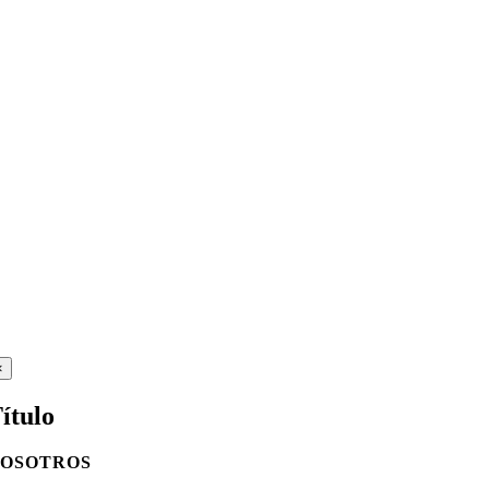
Close
×
product
quick
ítulo
view
OSOTROS