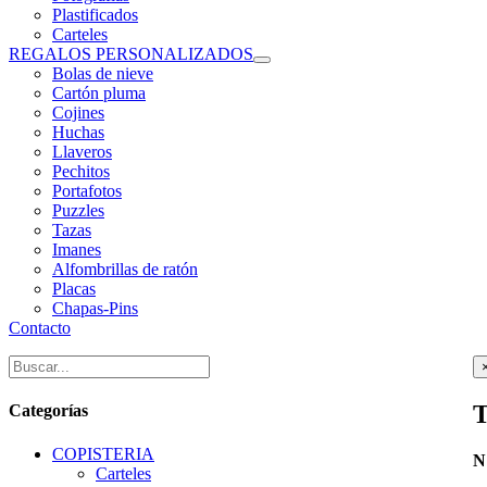
Plastificados
Carteles
REGALOS PERSONALIZADOS
Bolas de nieve
Cartón pluma
Cojines
Huchas
Llaveros
Pechitos
Portafotos
Puzzles
Tazas
Imanes
Alfombrillas de ratón
Placas
Chapas-Pins
Contacto
T
Categorías
COPISTERIA
N
Carteles