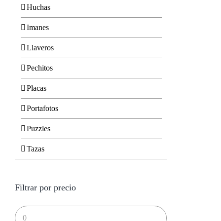
Huchas
Imanes
Llaveros
Pechitos
Placas
Portafotos
Puzzles
Tazas
Filtrar por precio
Precio
mínimo