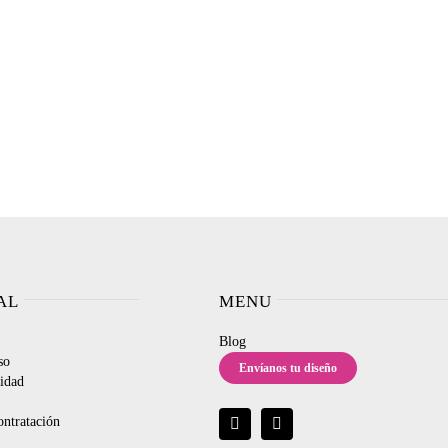
AL
MENU
Blog
so
Envíanos tu diseño
cidad
ontratación