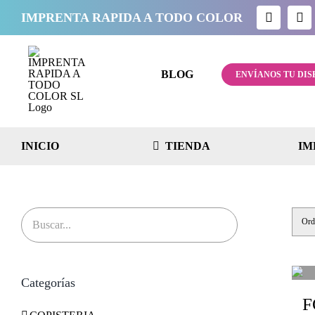
Saltar
IMPRENTA RAPIDA A TODO COLOR
al
contenido
BLOG
ENVÍANOS TU DIS
INICIO
TIENDA
IM
Ord
Categorías
F