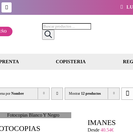
LUN
Búsqueda
de
EÑO
productos
PRENTA
COPISTERIA
REG
ena por
Nombre
Mostrar
12 productos
IMANES
OTOCOPIAS
Desde
40.54
€