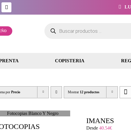
LUN
Búsqueda
de
EÑO
productos
PRENTA
COPISTERIA
REG
ena por
Precio
Mostrar
12 productos
IMANES
OTOCOPIAS
Desde
40.54
€