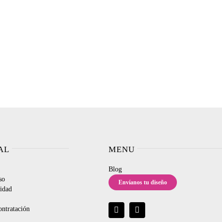
AL
MENU
Blog
so
Envíanos tu diseño
cidad
ontratación