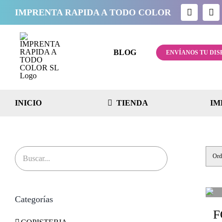
Saltar
IMPRENTA RAPIDA A TODO COLOR
al
contenido
BLOG
ENVÍANOS TU DIS
INICIO
TIENDA
IM
Ord
Categorías
F