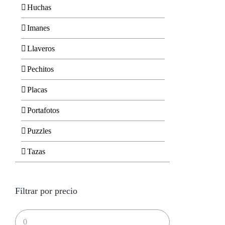
Huchas
Imanes
Llaveros
Pechitos
Placas
Portafotos
Puzzles
Tazas
Filtrar por precio
Precio
mínimo