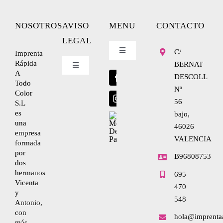
NOSOTROS
AVISO
MENU
CONTACTO
LEGAL
C/
Imprenta
Toggle
Navigation
Rápida
BERNAT
Toggle
A
Blog
Navigation
DESCOLL
Todo
Nº
Nosotros
Color
56
S.L
Envíanos tu diseño
es
bajo,
una
Condiciones de uso
46026
empresa
VALENCIA
formada
por
Política de privacidad
B96808753
dos
hermanos
695
Vicenta
470
Ley de cookies
y
548
Antonio,
con
hola@imprenta
Condiciones de contratación
más