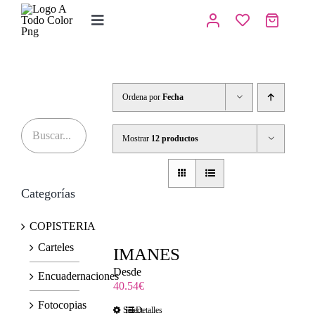
Saltar
al
Toggle
contenido
Navigation
Inicio
Tienda
Ordena por
Fecha
IMPRENTA
Mostrar
12 productos
COPISTERIA
Categorías
REGALOS PERSONALIZADOS
COPISTERIA
Contacto
Carteles
IMANES
Desde
Encuadernaciones
40.54
€
Fotocopias
Select
Detalles