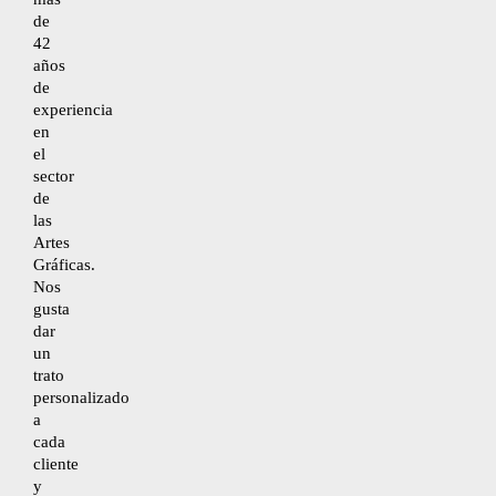
de
42
años
Desistimiento
de
experiencia
en
Accesibilidad
el
sector
de
Mapa del sitio
las
Artes
Gráficas.
Nos
gusta
dar
un
trato
personalizado
a
cada
cliente
y