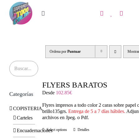
Saltar
al
contenido
Toggle
Navigation
Inicio
Tienda
Ordena por
Puntuar
Mostra
IMPRENTA
COPISTERIA
FLYERS BARATOS
REGALOS PERSONALIZADOS
Desde
102.85
€
Categorías
Flyres impresos a todo color 2 caras sobre papel
Contacto
COPISTERIA
brillo135grs.
Entrega de 5 a 7 días hábiles.
Adjunt
archivos en Jpeg. o Pdf.
Carteles
Select options
Detalles
Encuadernaciones