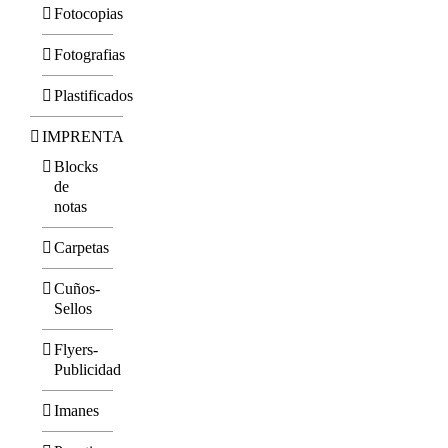
Fotocopias
Fotografias
Plastificados
IMPRENTA
Blocks
de
notas
Carpetas
Cuños-
Sellos
Flyers-
Publicidad
Imanes