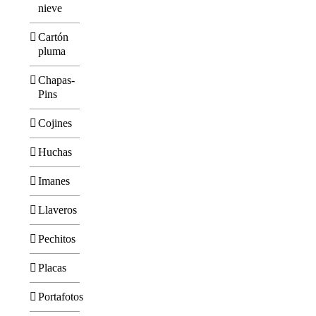
nieve
Cartón
pluma
Chapas-
Pins
Cojines
Huchas
Imanes
Llaveros
Pechitos
Placas
Portafotos