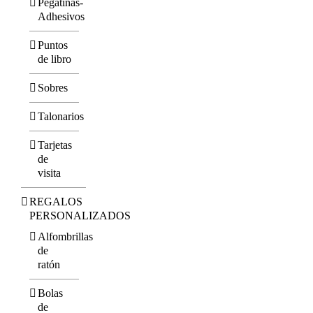
Pegatinas-
Adhesivos
Puntos
de libro
Sobres
Talonarios
Tarjetas
de
visita
REGALOS
PERSONALIZADOS
Alfombrillas
de
ratón
Bolas
de