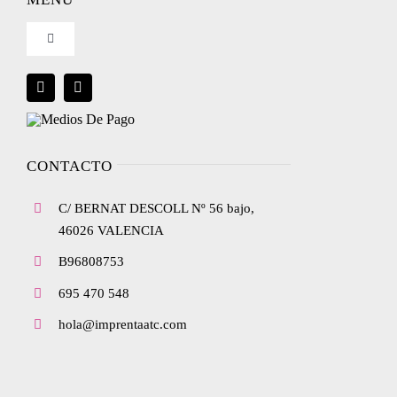
Toggle
Condiciones de uso
Navigation
Blog
Política de privacidad
Envíanos tu diseño
CONTACTO
Ley de cookies
C/ BERNAT DESCOLL Nº 56 bajo,
Condiciones de contratación
46026 VALENCIA
B96808753
Desistimiento
695 470 548
hola@imprentaatc.com
Accesibilidad