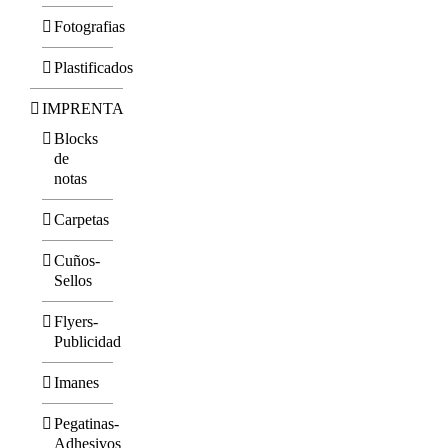
Fotografias
Plastificados
IMPRENTA
Blocks
de
notas
Carpetas
Cuños-
Sellos
Flyers-
Publicidad
Imanes
Pegatinas-
Adhesivos