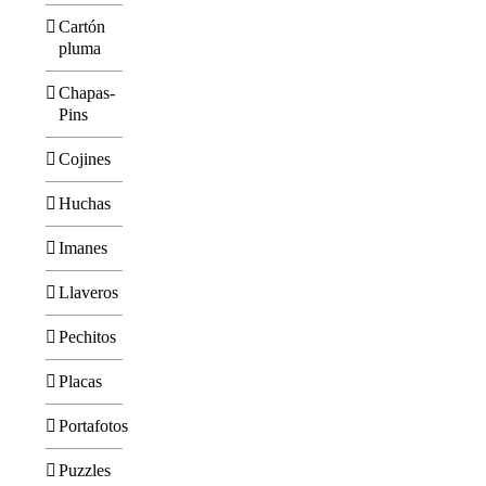
Cartón
pluma
Chapas-
Pins
Cojines
Huchas
Imanes
Llaveros
Pechitos
Placas
Portafotos
Puzzles