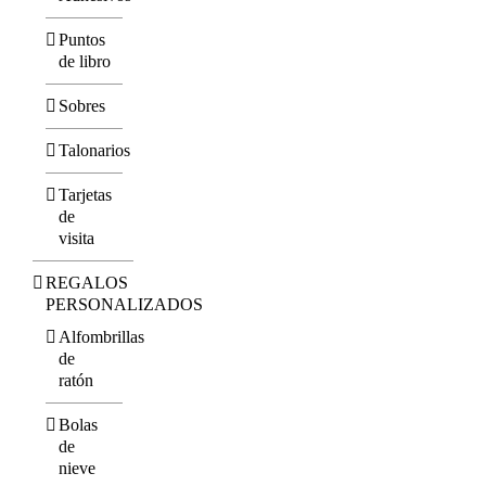
Puntos
de libro
Sobres
Talonarios
Tarjetas
de
visita
REGALOS
PERSONALIZADOS
Alfombrillas
de
ratón
Bolas
de
nieve