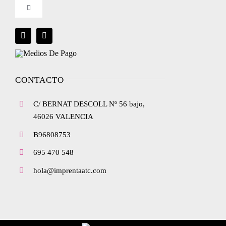
Toggle
Condiciones de uso
Navigation
Blog
Política de privacidad
Envíanos tu diseño
CONTACTO
Ley de cookies
C/ BERNAT DESCOLL Nº 56 bajo,
Condiciones de contratación
46026 VALENCIA
B96808753
Desistimiento
695 470 548
hola@imprentaatc.com
Accesibilidad
Mapa del sitio