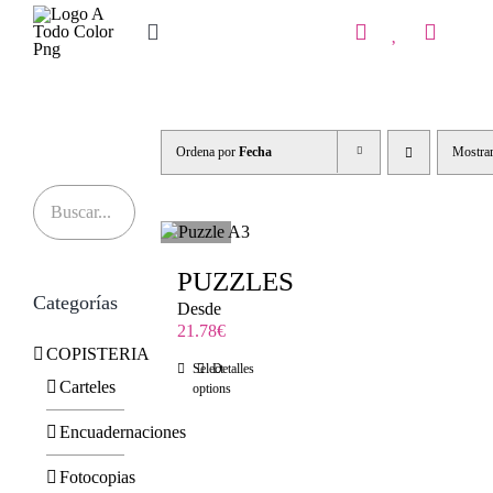
Saltar
al
Toggle
contenido
Navigation
Inicio
Tienda
Ordena por
Fecha
Mostra
IMPRENTA
COPISTERIA
PUZZLES
Categorías
REGALOS PERSONALIZADOS
Desde
21.78
€
COPISTERIA
Contacto
Select
Detalles
Carteles
options
Encuadernaciones
Fotocopias