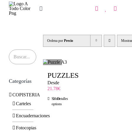
Saltar
al
Toggle
contenido
Navigation
Inicio
Tienda
Ordena por
Precio
Mostra
IMPRENTA
COPISTERIA
PUZZLES
Categorías
REGALOS PERSONALIZADOS
Desde
21.78
€
COPISTERIA
Contacto
Select
Detalles
Carteles
options
Encuadernaciones
Fotocopias