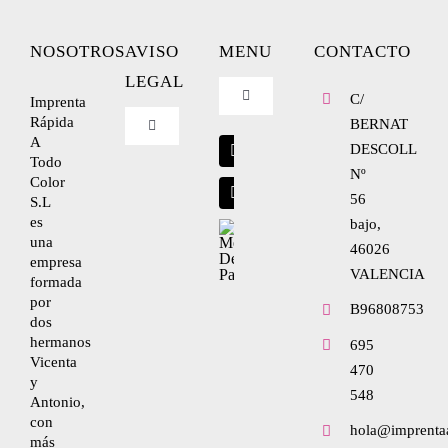
NOSOTROS
AVISO
MENU
CONTACTO
LEGAL
C/
Imprenta
Toggle
Navigation
Rápida
BERNAT
Toggle
A
Blog
Navigation
DESCOLL
Todo
Nº
Nosotros
Color
56
S.L
Envíanos tu diseño
es
bajo,
una
Condiciones de uso
46026
empresa
VALENCIA
formada
por
Política de privacidad
B96808753
dos
hermanos
695
Vicenta
470
Ley de cookies
y
548
Antonio,
con
hola@imprenta
Condiciones de contratación
más