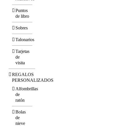
Puntos
de libro
Sobres
Talonarios
Tarjetas
de
visita
REGALOS
PERSONALIZADOS
Alfombrillas
de
ratón
Bolas
de
nieve