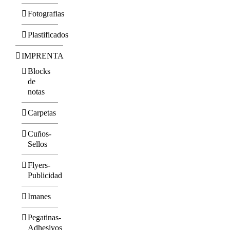
Fotografias
Plastificados
IMPRENTA
Blocks
de
notas
Carpetas
Cuños-
Sellos
Flyers-
Publicidad
Imanes
Pegatinas-
Adhesivos