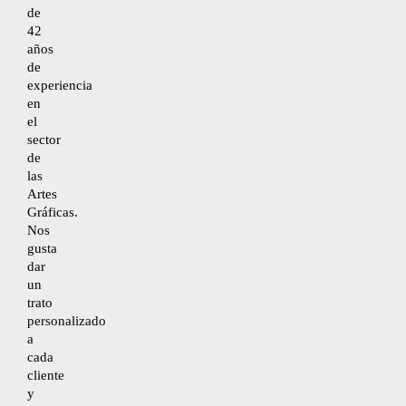
de
42
años
Desistimiento
de
experiencia
en
Accesibilidad
el
sector
de
Mapa del sitio
las
Artes
Gráficas.
Nos
gusta
dar
un
trato
personalizado
a
cada
cliente
y