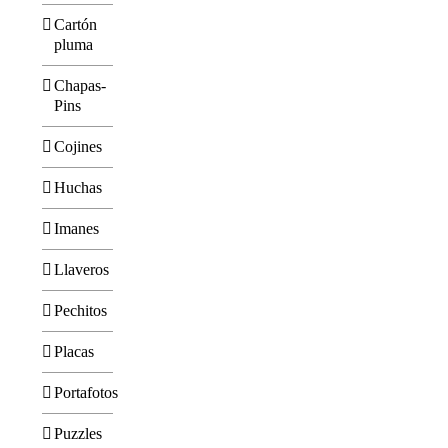
Cartón
pluma
Chapas-
Pins
Cojines
Huchas
Imanes
Llaveros
Pechitos
Placas
Portafotos
Puzzles