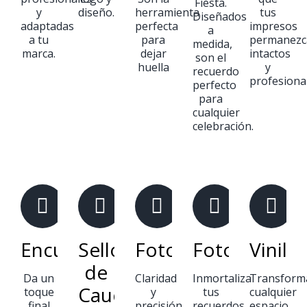
Fiesta.
y
diseño.
herramienta
tus
Diseñados
adaptadas
perfecta
impresos
a
a tu
para
permanezc
medida,
marca.
dejar
intactos
son el
huella
y
recuerdo
profesiona
perfecto
para
cualquier
celebración.
Encuadernaciones
Sellos
Fotocopias
Fotografías
Vinilo
de
Da un
Claridad
Inmortaliza
Transform
Caucho
toque
y
tus
cualquier
final
precisión
recuerdos
espacio