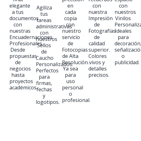
elegante
en
con
con
Agiliza
a tus
cada
nuestra
nuestros
tus
documentos
copia
Impresión
Vinilos
tareas
con
con
de
Personaliz
administrativas
nuestras
nuestro
Fotografías
Ideales
con
Encuadernaciones
servicio
de
para
nuestros
Profesionales.
de
calidad
decoración
Sellos
Desde
Fotocopias
superior.
señalizaci
de
propuestas
de Alta
Colores
o
Caucho
de
Resolución.
vivos y
publicidad.
Personalizados.
negocios
Ya sea
detalles
Perfectos
hasta
para
precisos.
para
proyectos
uso
firmas,
académicos.
personal
fechas
o
y
profesional.
logotipos.