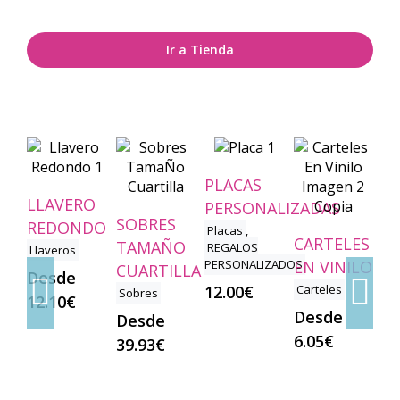
Ir a Tienda
PLACAS
LLAVERO
B
PERSONALIZADAS
SOBRES
REDONDO
C
Placas
,
CARTELES
TAMAÑO
REGALOS
Llaveros
Bo
PERSONALIZADOS
EN VINILO
ni
CUARTILLA
Desde
12.00
€
Carteles
14
Sobres
12.10
€
Desde
Desde
6.05
€
39.93
€