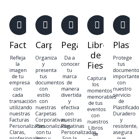
Facturas
Carpetas
Pegatinas
Libros
Plasti
de
Refleja
Organiza
Da a
Protege
Fiestas
la
y
conocer
tus
imagen
presenta
tu
document
de tu
tus
marca
important
Captura
empresa
documentos
de
con
los
con
con
manera
nuestro
momentos
cada
estilo
divertida
servicio
memorables
transacción
con
y
de
de tus
utilizando
nuestras
efectiva
Plastificado
eventos
nuestras
Carpetas
con
Duradero
con
Facturas
Corporativas.
nuestras
y
nuestros
Personalizadas.
Personalizadas
Pegatinas
resistente,
Libros
Claras,
con tu
Personalizadas.
asegura
de
profesionales
logo y
Son la
que