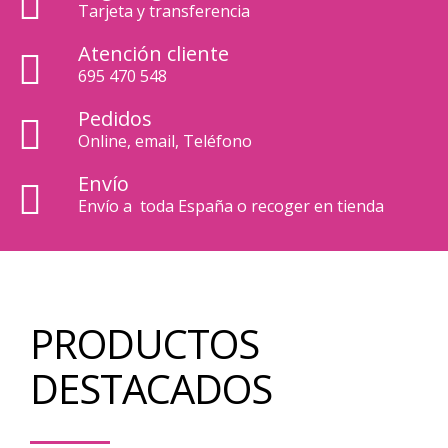
Tarjeta y transferencia
Atención cliente
695 470 548
Pedidos
Online, email, Teléfono
Envío
Envío a toda España o recoger en tienda
PRODUCTOS
DESTACADOS