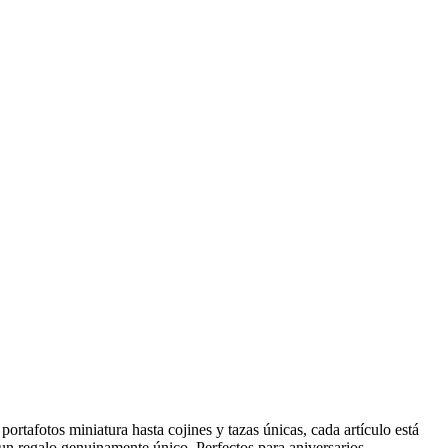
rtafotos miniatura hasta cojines y tazas únicas, cada artículo está
 un regalo genuinamente único. Perfectos para aniversarios,