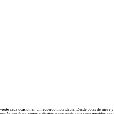
erte cada ocasión en un recuerdo inolvidable. Desde bolas de nieve y po
ección con fotos, textos o diseños y sorprende a tus seres queridos con