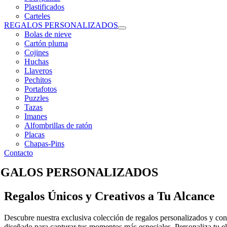
Plastificados
Carteles
REGALOS PERSONALIZADOS
Bolas de nieve
Cartón pluma
Cojines
Huchas
Llaveros
Pechitos
Portafotos
Puzzles
Tazas
Imanes
Alfombrillas de ratón
Placas
Chapas-Pins
Contacto
GALOS PERSONALIZADOS
Regalos Únicos y Creativos a Tu Alcance
Descubre nuestra exclusiva colección de regalos personalizados y convi
diseñado para capturar tus momentos más especiales. Personaliza tu el