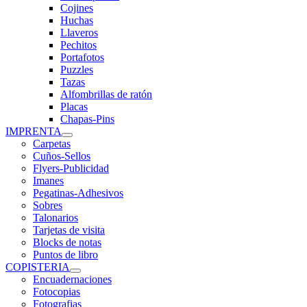
Cojines
Huchas
Llaveros
Pechitos
Portafotos
Puzzles
Tazas
Alfombrillas de ratón
Placas
Chapas-Pins
IMPRENTA
Carpetas
Cuños-Sellos
Flyers-Publicidad
Imanes
Pegatinas-Adhesivos
Sobres
Talonarios
Tarjetas de visita
Blocks de notas
Puntos de libro
COPISTERIA
Encuadernaciones
Fotocopias
Fotografias