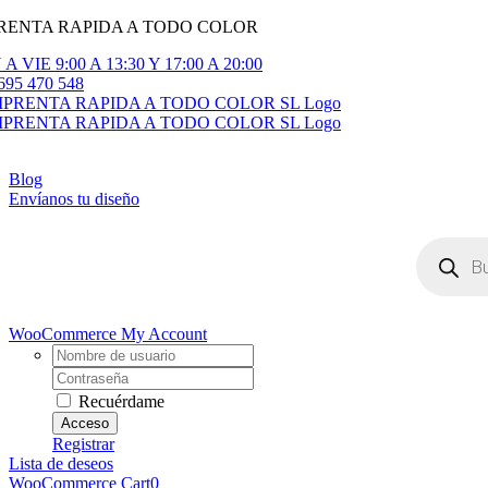
RENTA RAPIDA A TODO COLOR
Saltar
al
A VIE 9:00 A 13:30 Y 17:00 A 20:00
contenido
695 470 548
gle
igation
Blog
Envíanos tu diseño
Búsqueda
de
productos
WooCommerce My Account
Username:
Contraseña
Recuérdame
Registrar
Lista de deseos
WooCommerce Cart
0