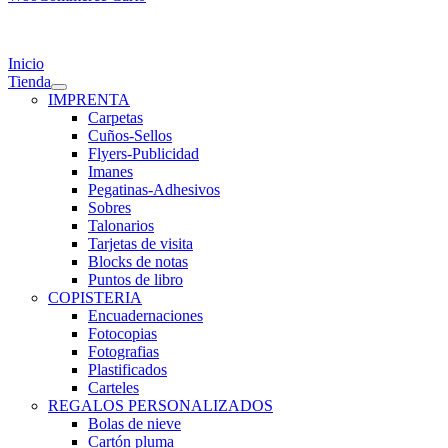
gle
igation
Inicio
Tienda
IMPRENTA
Carpetas
Cuños-Sellos
Flyers-Publicidad
Imanes
Pegatinas-Adhesivos
Sobres
Talonarios
Tarjetas de visita
Blocks de notas
Puntos de libro
COPISTERIA
Encuadernaciones
Fotocopias
Fotografias
Plastificados
Carteles
REGALOS PERSONALIZADOS
Bolas de nieve
Cartón pluma