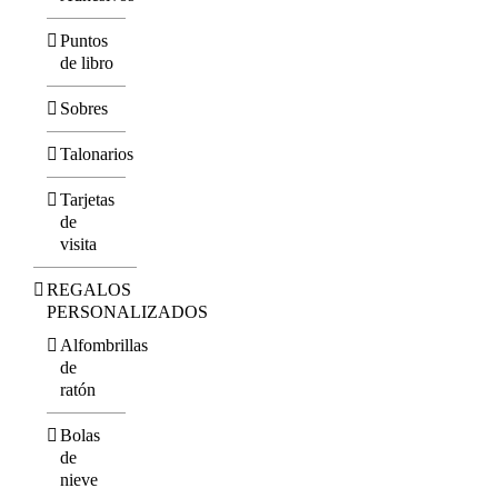
Puntos
de libro
Sobres
Talonarios
Tarjetas
de
visita
REGALOS
PERSONALIZADOS
Alfombrillas
de
ratón
Bolas
de
nieve