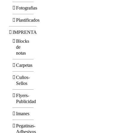
Fotografias
Plastificados
IMPRENTA
Blocks
de
notas
Carpetas
Cuños-
Sellos
Flyers-
Publicidad
Imanes
Pegatinas-
Adhesivos