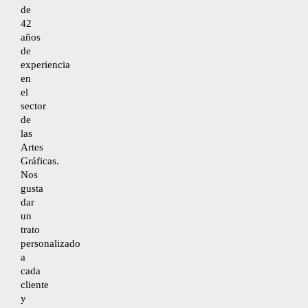
de
42
años
Desistimiento
de
experiencia
en
Accesibilidad
el
sector
de
Mapa del sitio
las
Artes
Gráficas.
Nos
gusta
dar
un
trato
personalizado
a
cada
cliente
y