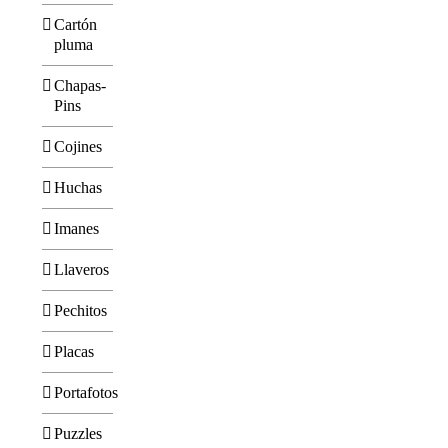
Cartón
pluma
Chapas-
Pins
Cojines
Huchas
Imanes
Llaveros
Pechitos
Placas
Portafotos
Puzzles