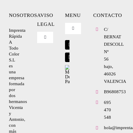
NOSOTROS
AVISO
MENU
CONTACTO
LEGAL
C/
Imprenta
Toggle
Navigation
Rápida
BERNAT
Toggle
A
Blog
Navigation
DESCOLL
Todo
Nº
Nosotros
Color
56
S.L
Envíanos tu diseño
es
bajo,
una
Condiciones de uso
46026
empresa
VALENCIA
formada
por
Política de privacidad
B96808753
dos
hermanos
695
Vicenta
470
Ley de cookies
y
548
Antonio,
con
hola@imprenta
Condiciones de contratación
más