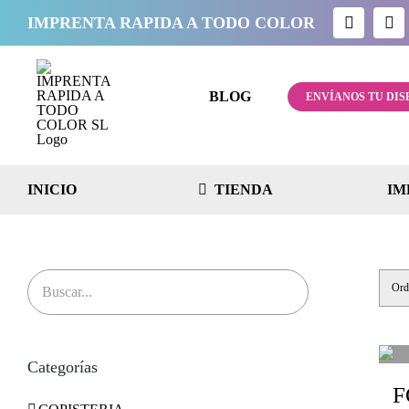
Saltar
IMPRENTA RAPIDA A TODO COLOR
al
contenido
BLOG
ENVÍANOS TU DIS
INICIO
TIENDA
IM
Ord
Categorías
F