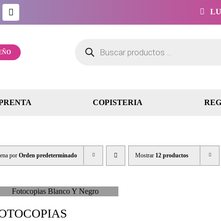
LUN
Búsqueda
de
EÑO
productos
PRENTA
COPISTERIA
REG
ena por
Orden predeterminado
Mostrar
12 productos
OTOCOPIAS