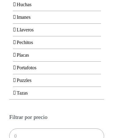
Huchas
Imanes
Llaveros
Pechitos
Placas
Portafotos
Puzzles
Tazas
Filtrar por precio
Precio
mínimo