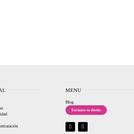
AL
MENU
Blog
so
Envíanos tu diseño
cidad
ontratación