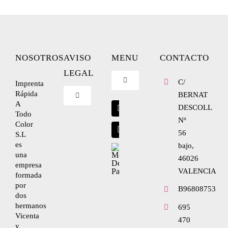
NOSOTROS
AVISO
MENU
CONTACTO
LEGAL
C/
Imprenta
Toggle
Navigation
Rápida
BERNAT
Toggle
A
Blog
Navigation
DESCOLL
Todo
Nº
Nosotros
Color
56
S.L
Envíanos tu diseño
es
bajo,
una
Condiciones de uso
46026
empresa
VALENCIA
formada
por
Política de privacidad
B96808753
dos
hermanos
695
Vicenta
470
Ley de cookies
y