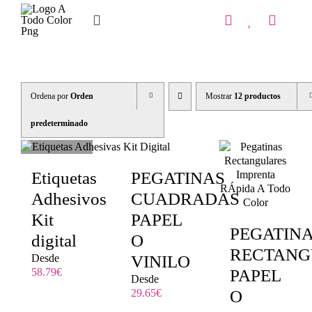
Saltar
al
Toggle
contenido
Navigation
Inicio
Tienda
Ordena por
Orden
Mostrar
12 productos
IMPRENTA
predeterminado
COPISTERIA
Etiquetas
PEGATINAS
REGALOS PERSONALIZADOS
Adhesivos
CUADRADAS
Kit
PAPEL
Contacto
PEGATIN
digital
O
RECTANG
Desde
VINILO
58.79
€
PAPEL
Desde
29.65
€
O