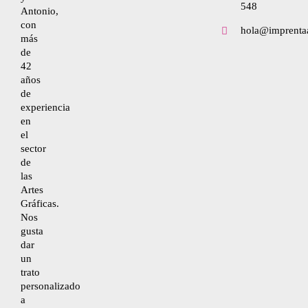
548
Antonio,
con
hola@imprenta
Condiciones de contratación
más
de
42
años
Desistimiento
de
experiencia
en
Accesibilidad
el
sector
de
Mapa del sitio
las
Artes
Gráficas.
Nos
gusta
dar
un
trato
personalizado
a