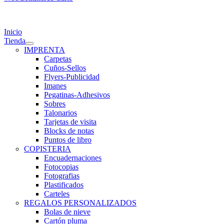
gle
igation
Inicio
Tienda
IMPRENTA
Carpetas
Cuños-Sellos
Flyers-Publicidad
Imanes
Pegatinas-Adhesivos
Sobres
Talonarios
Tarjetas de visita
Blocks de notas
Puntos de libro
COPISTERIA
Encuadernaciones
Fotocopias
Fotografias
Plastificados
Carteles
REGALOS PERSONALIZADOS
Bolas de nieve
Cartón pluma