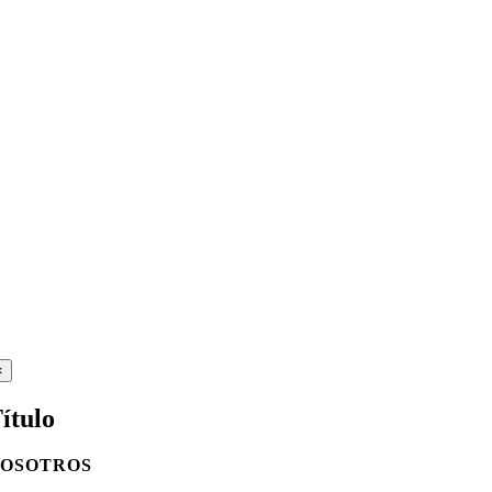
Close
×
product
quick
ítulo
view
OSOTROS