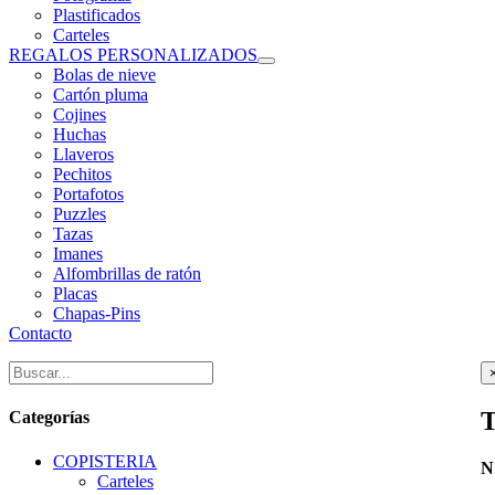
Plastificados
Carteles
REGALOS PERSONALIZADOS
Bolas de nieve
Cartón pluma
Cojines
Huchas
Llaveros
Pechitos
Portafotos
Puzzles
Tazas
Imanes
Alfombrillas de ratón
Placas
Chapas-Pins
Contacto
T
Categorías
COPISTERIA
N
Carteles