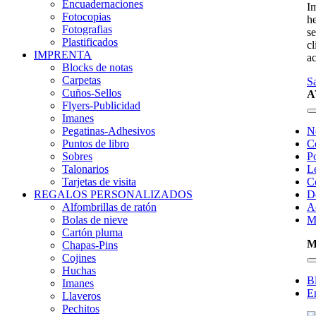
Encuadernaciones
I
Fotocopias
h
Fotografias
se
Plastificados
cl
IMPRENTA
ac
Blocks de notas
Carpetas
S
Cuños-Sellos
A
Flyers-Publicidad
Imanes
Pegatinas-Adhesivos
N
Puntos de libro
C
Sobres
Po
Talonarios
L
Tarjetas de visita
C
REGALOS PERSONALIZADOS
D
Alfombrillas de ratón
A
Bolas de nieve
Ma
Cartón pluma
Chapas-Pins
Cojines
Huchas
B
Imanes
E
Llaveros
Pechitos