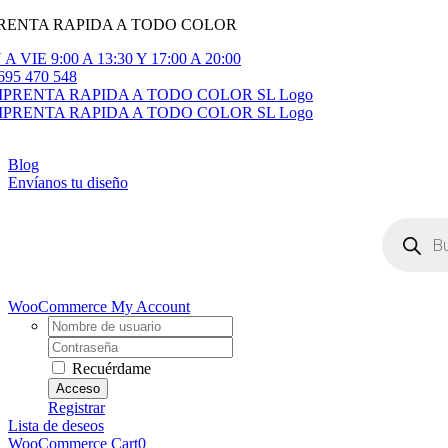
RENTA RAPIDA A TODO COLOR
Saltar
al
A VIE 9:00 A 13:30 Y 17:00 A 20:00
contenido
695 470 548
gle
igation
Blog
Envíanos tu diseño
Búsqueda
de
productos
WooCommerce My Account
Username:
Contraseña
Recuérdame
Registrar
Lista de deseos
WooCommerce Cart
0