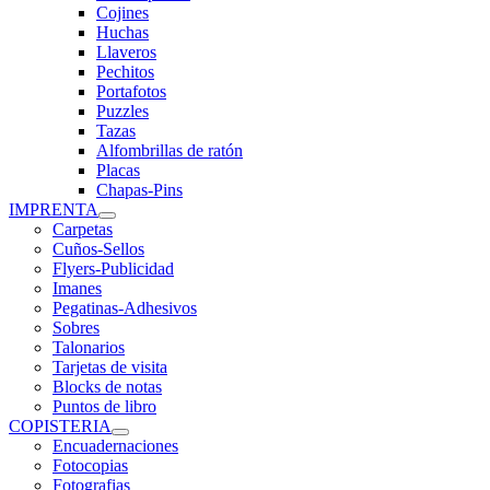
Cojines
Huchas
Llaveros
Pechitos
Portafotos
Puzzles
Tazas
Alfombrillas de ratón
Placas
Chapas-Pins
IMPRENTA
Carpetas
Cuños-Sellos
Flyers-Publicidad
Imanes
Pegatinas-Adhesivos
Sobres
Talonarios
Tarjetas de visita
Blocks de notas
Puntos de libro
COPISTERIA
Encuadernaciones
Fotocopias
Fotografias