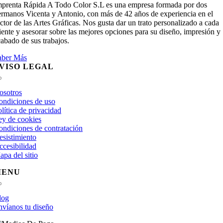
mprenta Rápida A Todo Color S.L es una empresa formada por dos
ermanos Vicenta y Antonio, con más de 42 años de experiencia en el
ctor de las Artes Gráficas. Nos gusta dar un trato personalizado a cada
iente y asesorar sobre las mejores opciones para su diseño, impresión y
abado de sus trabajos.
aber Más
VISO LEGAL
Toggle
Navigation
osotros
ondiciones de uso
lítica de privacidad
ey de cookies
ondiciones de contratación
esistimiento
ccesibilidad
pa del sitio
MENU
Toggle
Navigation
log
nvíanos tu diseño