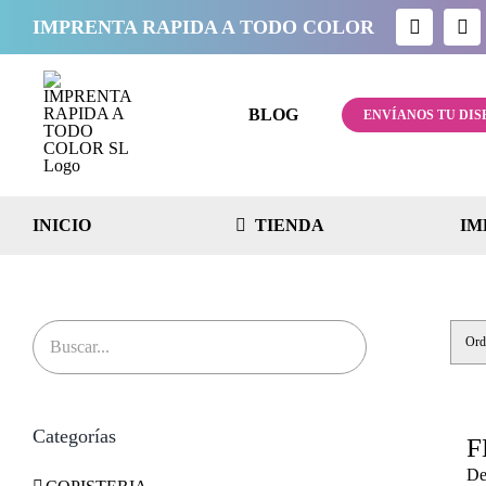
Saltar
IMPRENTA RAPIDA A TODO COLOR
al
contenido
BLOG
ENVÍANOS TU DIS
INICIO
TIENDA
IM
Ord
Categorías
F
De