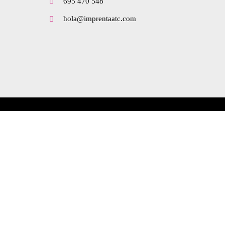
695 470 548
hola@imprentaatc.com