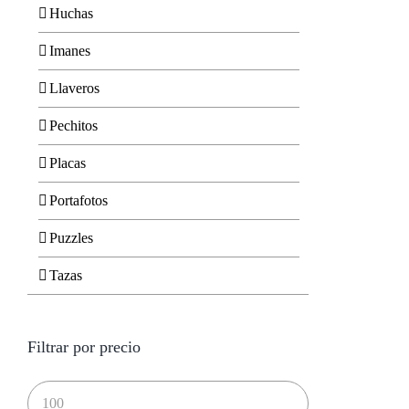
Huchas
Imanes
Llaveros
Pechitos
Placas
Portafotos
Puzzles
Tazas
Filtrar por precio
Precio
mínimo