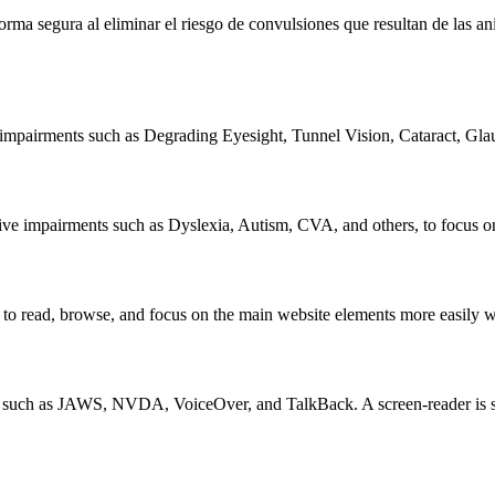
 forma segura al eliminar el riesgo de convulsiones que resultan de las 
l impairments such as Degrading Eyesight, Tunnel Vision, Cataract, Gla
tive impairments such as Dyslexia, Autism, CVA, and others, to focus on
read, browse, and focus on the main website elements more easily whil
s such as JAWS, NVDA, VoiceOver, and TalkBack. A screen-reader is sof