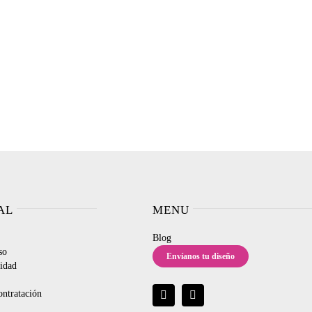
AL
MENU
Blog
so
Envíanos tu diseño
cidad
ontratación