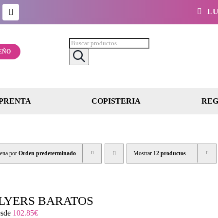
LUN
Búsqueda
de
EÑO
productos
PRENTA
COPISTERIA
REG
ena por
Orden predeterminado
Mostrar
12 productos
LYERS BARATOS
sde
102.85
€