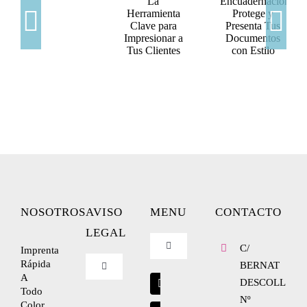
NOSOTROS
AVISO
MENU
CONTACTO
LEGAL
C/
Imprenta
Toggle
Navigation
Rápida
BERNAT
Toggle
A
Blog
Navigation
DESCOLL
Todo
Nº
Nosotros
Color