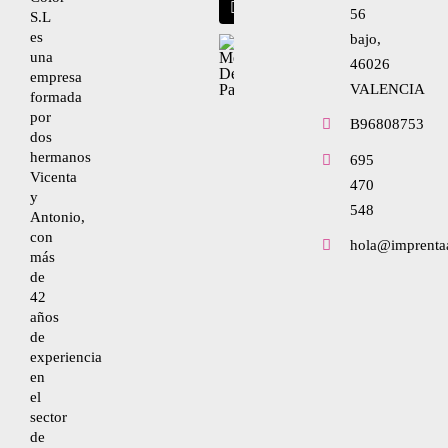
56
S.L
Envíanos tu diseño
es
bajo,
una
Condiciones de uso
46026
empresa
VALENCIA
formada
por
Política de privacidad
B96808753
dos
hermanos
695
Vicenta
470
Ley de cookies
y
548
Antonio,
con
hola@imprenta
Condiciones de contratación
más
de
42
años
Desistimiento
de
experiencia
en
Accesibilidad
el
sector
de