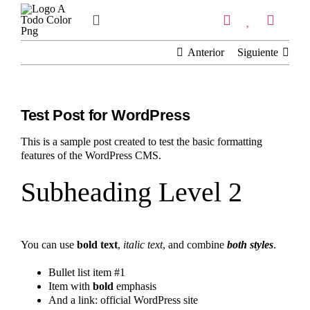
Saltar
al
Toggle
contenido
Navigation
Inicio
Anterior
Siguiente
Tienda
Test Post for WordPress
IMPRENTA
This is a sample post created to test the basic formatting
features of the WordPress CMS.
COPISTERIA
Subheading Level 2
REGALOS PERSONALIZADOS
Contacto
You can use
bold text
,
italic text
, and combine
both styles
.
Bullet list item #1
Item with
bold
emphasis
And a link:
official WordPress site