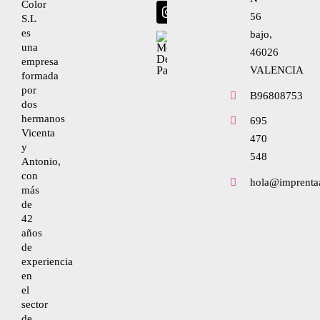
Nosotros
Color
56
S.L
Envíanos tu diseño
es
bajo,
una
Condiciones de uso
46026
empresa
VALENCIA
formada
por
Política de privacidad
B96808753
dos
hermanos
695
Vicenta
470
Ley de cookies
y
548
Antonio,
con
hola@imprenta
Condiciones de contratación
más
de
42
años
Desistimiento
de
experiencia
en
Accesibilidad
el
sector
de