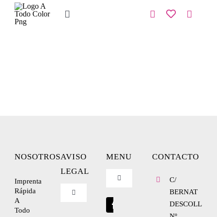
Saltar
al
Toggle
contenido
Navigation
Inicio
Tienda
IMPRENTA
COPISTERIA
REGALOS PERSONALIZADOS
NOSOTROS
AVISO
MENU
CONTACTO
Contacto
LEGAL
C/
Imprenta
Toggle
Navigation
Rápida
BERNAT
Toggle
A
Blog
Navigation
DESCOLL
Todo
Nº