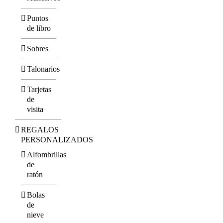
Puntos
de libro
Sobres
Talonarios
Tarjetas
de
visita
REGALOS
PERSONALIZADOS
Alfombrillas
de
ratón
Bolas
de
nieve