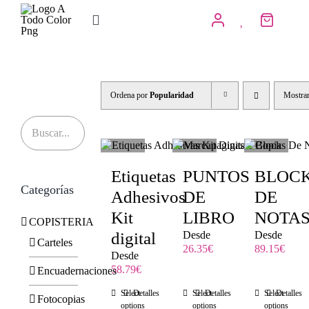
Saltar
al
Toggle
contenido
Navigation
Inicio
Tienda
Ordena por
Popularidad
Mostra
IMPRENTA
COPISTERIA
Etiquetas
PUNTOS
BLOC
Categorías
REGALOS PERSONALIZADOS
Adhesivos
DE
DE
Kit
LIBRO
NOTA
COPISTERIA
Contacto
digital
Desde
Desde
Carteles
26.35
€
89.15
€
Desde
58.79
€
Encuadernaciones
Select
Detalles
Select
Detalles
Select
Detalles
Fotocopias
options
options
options