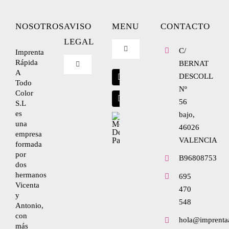
NOSOTROS
AVISO
MENU
CONTACTO
LEGAL
C/
Imprenta
Toggle
Navigation
Rápida
BERNAT
Toggle
A
Blog
Navigation
DESCOLL
Todo
Nº
Nosotros
Color
56
S.L
Envíanos tu diseño
es
bajo,
una
Condiciones de uso
46026
empresa
VALENCIA
formada
por
Política de privacidad
B96808753
dos
hermanos
695
Vicenta
470
Ley de cookies
y
548
Antonio,
con
hola@imprenta
Condiciones de contratación
más