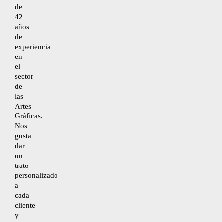
de
42
años
Desistimiento
de
experiencia
en
Accesibilidad
el
sector
de
Mapa del sitio
las
Artes
Gráficas.
Nos
gusta
dar
un
trato
personalizado
a
cada
cliente
y