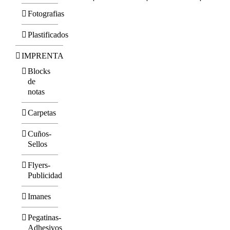
Fotografias
Plastificados
IMPRENTA
Blocks
de
notas
Carpetas
Cuños-
Sellos
Flyers-
Publicidad
Imanes
Pegatinas-
Adhesivos