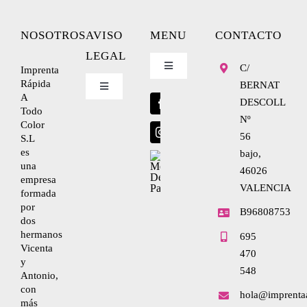
NOSOTROS
AVISO
MENU
CONTACTO
LEGAL
C/
Imprenta
Toggle
Navigation
Rápida
BERNAT
Toggle
A
Blog
Navigation
DESCOLL
Todo
Nº
Nosotros
Color
56
S.L
Envíanos tu diseño
es
bajo,
una
Condiciones de uso
46026
empresa
VALENCIA
formada
por
Política de privacidad
B96808753
dos
hermanos
695
Vicenta
470
Ley de cookies
y
548
Antonio,
con
hola@imprenta
Condiciones de contratación
más