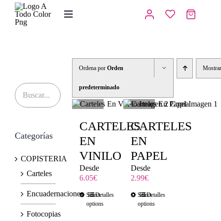
Saltar
al
Toggle
contenido
Navigation
Inicio
Tienda
Ordena por
Orden
Mostra
IMPRENTA
predeterminado
COPISTERIA
CARTELES
CARTELES
Categorías
REGALOS PERSONALIZADOS
EN
EN
VINILO
PAPEL
COPISTERIA
Contacto
Desde
Desde
Carteles
6.05
€
2.99
€
Encuadernaciones
Select
Detalles
Select
Detalles
options
options
Fotocopias