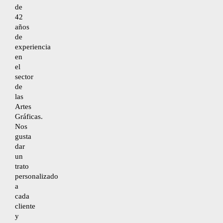
de
42
años
Desistimiento
de
experiencia
en
Accesibilidad
el
sector
de
Mapa del sitio
las
Artes
Gráficas.
Nos
gusta
dar
un
trato
personalizado
a
cada
cliente
y