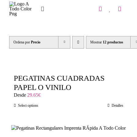
Saltar
al
Toggle
contenido
Navigation
Inicio
Tienda
Ordena por
Precio
Mostrar
12 productos
IMPRENTA
COPISTERIA
PEGATINAS CUADRADAS
REGALOS PERSONALIZADOS
PAPEL O VINILO
Desde
29.65
€
Contacto
Select options
Detalles