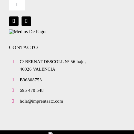
Toggle
Condiciones de uso
Navigation
Blog
Política de privacidad
Envíanos tu diseño
CONTACTO
Ley de cookies
C/ BERNAT DESCOLL Nº 56 bajo,
Condiciones de contratación
46026 VALENCIA
B96808753
Desistimiento
695 470 548
hola@imprentaatc.com
Accesibilidad
Mapa del sitio