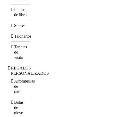
Puntos
de libro
Sobres
Talonarios
Tarjetas
de
visita
REGALOS
PERSONALIZADOS
Alfombrillas
de
ratón
Bolas
de
nieve