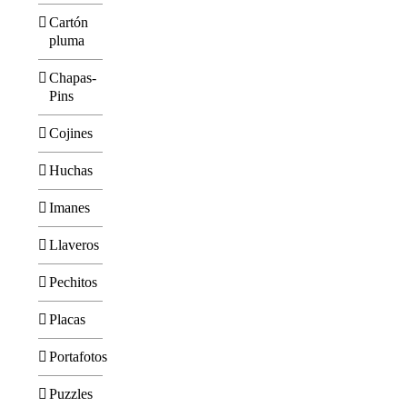
Cartón
pluma
Chapas-
Pins
Cojines
Huchas
Imanes
Llaveros
Pechitos
Placas
Portafotos
Puzzles