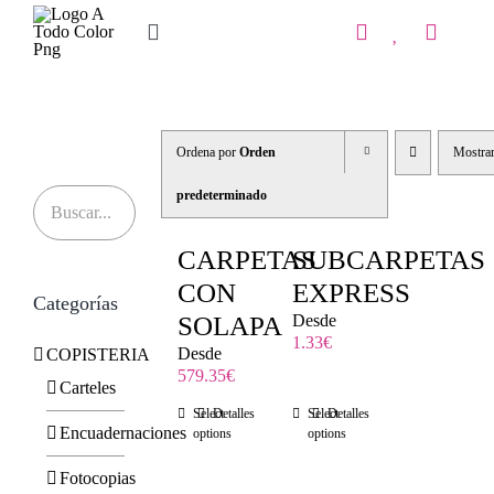
Saltar
al
Toggle
contenido
Navigation
Inicio
Tienda
Ordena por
Orden
Mostra
IMPRENTA
predeterminado
COPISTERIA
CARPETAS
SUBCARPETAS
CON
EXPRESS
Categorías
REGALOS PERSONALIZADOS
SOLAPA
Desde
1.33
€
Desde
COPISTERIA
Contacto
579.35
€
Carteles
Select
Detalles
Select
Detalles
Encuadernaciones
options
options
Fotocopias