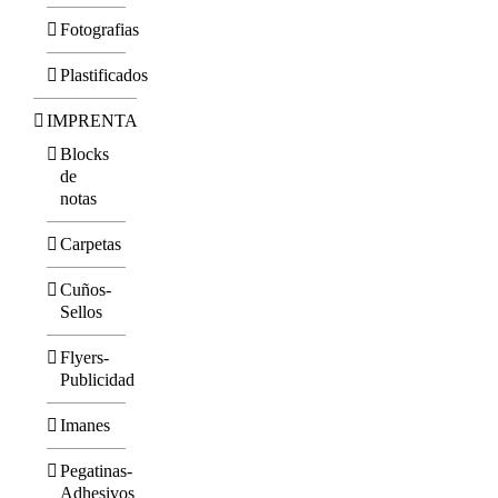
Fotografias
Plastificados
IMPRENTA
Blocks
de
notas
Carpetas
Cuños-
Sellos
Flyers-
Publicidad
Imanes
Pegatinas-
Adhesivos