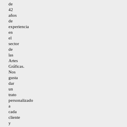
de
42
años
Desistimiento
de
experiencia
en
Accesibilidad
el
sector
de
Mapa del sitio
las
Artes
Gráficas.
Nos
gusta
dar
un
trato
personalizado
a
cada
cliente
y