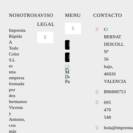
NOSOTROS
AVISO
MENU
CONTACTO
LEGAL
C/
Imprenta
Toggle
Navigation
Rápida
BERNAT
Toggle
A
Blog
Navigation
DESCOLL
Todo
Nº
Nosotros
Color
56
S.L
Envíanos tu diseño
es
bajo,
una
Condiciones de uso
46026
empresa
VALENCIA
formada
por
Política de privacidad
B96808753
dos
hermanos
695
Vicenta
470
Ley de cookies
y
548
Antonio,
con
hola@imprenta
Condiciones de contratación
más