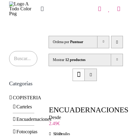
Saltar
al
Toggle
contenido
Navigation
Inicio
Tienda
Ordena por
Puntuar
IMPRENTA
Mostrar
12 productos
COPISTERIA
Categorías
REGALOS PERSONALIZADOS
COPISTERIA
Contacto
Carteles
ENCUADERNACIONES
Desde
Encuadernaciones
2.49
€
Fotocopias
Select
Detalles