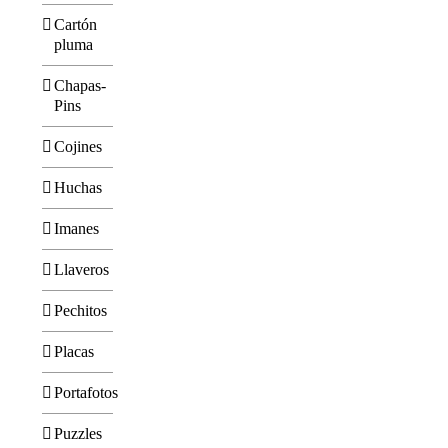
Cartón
pluma
Chapas-
Pins
Cojines
Huchas
Imanes
Llaveros
Pechitos
Placas
Portafotos
Puzzles