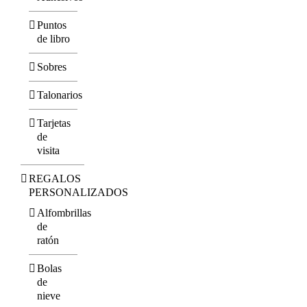
Puntos
de libro
Sobres
Talonarios
Tarjetas
de
visita
REGALOS
PERSONALIZADOS
Alfombrillas
de
ratón
Bolas
de
nieve