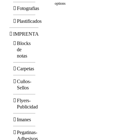
options
Fotografias
Plastificados
IMPRENTA
Blocks
de
notas
Carpetas
Cuños-
Sellos
Flyers-
Publicidad
Imanes
Pegatinas-
Adhesivos