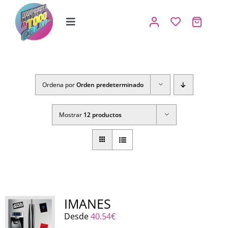
Saltar
al
contenido
Toggle
Navigation
Inicio
Tienda
Ordena por
Orden predeterminado
IMPRENTA
Mostrar
12 productos
COPISTERIA
REGALOS PERSONALIZADOS
Contacto
IMANES
Desde
40.54
€