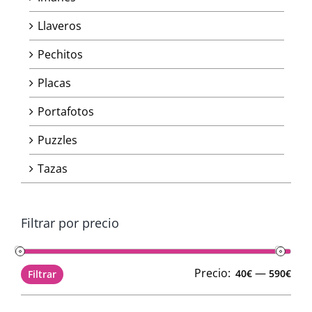
Llaveros
Pechitos
Placas
Portafotos
Puzzles
Tazas
Filtrar por precio
Pre
Pre
Precio:
—
40€
590€
Filtrar
mín
máx