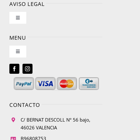
AVISO LEGAL
Toggle
Navigation
Nosotros
MENU
Toggle
Condiciones de uso
Navigation
Blog
Política de privacidad
Envíanos tu diseño
Ley de cookies
CONTACTO
Condiciones de contratación
C/ BERNAT DESCOLL Nº 56 bajo,
46026 VALENCIA
Desistimiento
B96808753