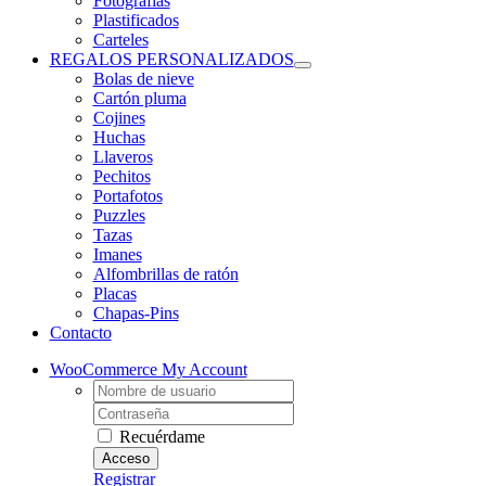
Fotografias
Plastificados
Carteles
REGALOS PERSONALIZADOS
Bolas de nieve
Cartón pluma
Cojines
Huchas
Llaveros
Pechitos
Portafotos
Puzzles
Tazas
Imanes
Alfombrillas de ratón
Placas
Chapas-Pins
Contacto
WooCommerce My Account
Username:
Contraseña
Recuérdame
Registrar