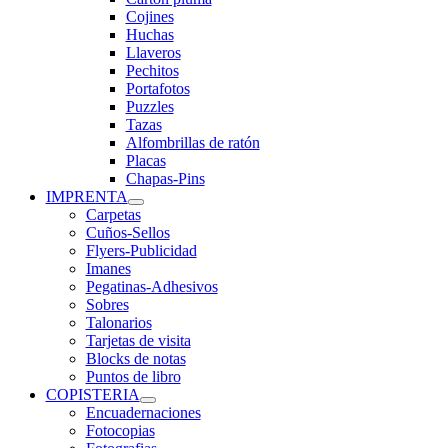
Cojines
Huchas
Llaveros
Pechitos
Portafotos
Puzzles
Tazas
Alfombrillas de ratón
Placas
Chapas-Pins
IMPRENTA
Carpetas
Cuños-Sellos
Flyers-Publicidad
Imanes
Pegatinas-Adhesivos
Sobres
Talonarios
Tarjetas de visita
Blocks de notas
Puntos de libro
COPISTERIA
Encuadernaciones
Fotocopias