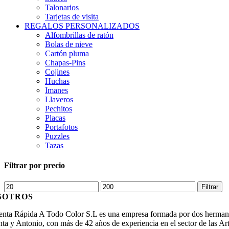
Talonarios
Tarjetas de visita
REGALOS PERSONALIZADOS
Alfombrillas de ratón
Bolas de nieve
Cartón pluma
Chapas-Pins
Cojines
Huchas
Imanes
Llaveros
Pechitos
Placas
Portafotos
Puzzles
Tazas
Filtrar por precio
Precio
Precio
Filtrar
mínimo
máximo
SOTROS
enta Rápida A Todo Color S.L es una empresa formada por dos herma
ta y Antonio, con más de 42 años de experiencia en el sector de las Ar