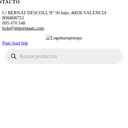
NTACTO
C/ BERNAT DESCOLL Nº 56 bajo, 46026 VALENCIA
B96808753
695 470 548
hola@imprentaatc.com
Page load link
Búsqueda
de
productos