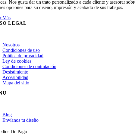
cas. Nos gusta dar un trato personalizado a cada cliente y asesorar sobr
es opciones para su diseño, impresión y acabado de sus trabajos.
r Más
ISO LEGAL
gle
igation
Nosotros
Condiciones de uso
Política de privacidad
Ley de cookies
Condiciones de contratación
Desistimiento
Accesibilidad
Mapa del sitio
NU
gle
igation
Blog
Envíanos tu diseño