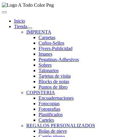
Saltar
al
Toggle
contenido
Navigation
Inicio
Tienda
IMPRENTA
Carpetas
Cuños-Sellos
Flyers-Publicidad
Imanes
Pegatinas-Adhesivos
Sobres
Talonarios
Tarjetas de visita
Blocks de notas
Puntos de libro
COPISTERIA
Encuadernaciones
Fotocopias
Fotografias
Plastificados
Carteles
REGALOS PERSONALIZADOS
Bolas de nieve
Cartón pluma