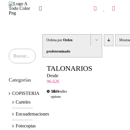
Saltar
al
Toggle
contenido
Navigation
Inicio
Tienda
Ordena por
Orden
Mostra
IMPRENTA
predeterminado
COPISTERIA
TALONARIOS
Desde
Categorías
REGALOS PERSONALIZADOS
96.62
€
Select
Detalles
COPISTERIA
Contacto
options
Carteles
Encuadernaciones
Fotocopias