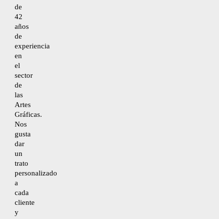
de
42
años
Desistimiento
de
experiencia
en
Accesibilidad
el
sector
de
Mapa del sitio
las
Artes
Gráficas.
Nos
gusta
dar
un
trato
personalizado
a
cada
cliente
y