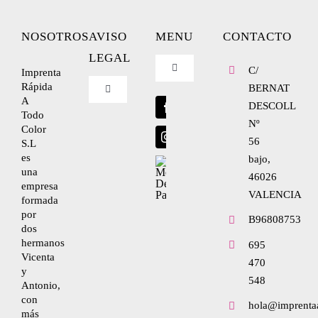
NOSOTROS
AVISO
MENU
CONTACTO
LEGAL
C/
Imprenta
Toggle
Navigation
Rápida
BERNAT
Toggle
A
Blog
Navigation
DESCOLL
Todo
Nº
Nosotros
Color
56
S.L
Envíanos tu diseño
es
bajo,
una
Condiciones de uso
46026
empresa
VALENCIA
formada
por
Política de privacidad
B96808753
dos
hermanos
695
Vicenta
470
Ley de cookies
y
548
Antonio,
con
hola@imprenta
Condiciones de contratación
más