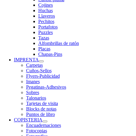
Cojines
Huchas
Llaveros
Pechitos
Portafotos
Puzzles
Tazas
Alfombrillas de ratón
Placas
Chapas-Pins
IMPRENTA
Carpetas
Cuños-Sellos
Flyers-Publicidad
Imanes
Pegatinas-Adhesivos
Sobres
Talonarios
Tarjetas de visita
Blocks de notas
Puntos de libro
COPISTERIA
Encuadernaciones
Fotocopias