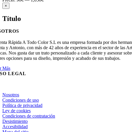
Close
×
product
quick
Título
view
SOTROS
enta Rápida A Todo Color S.L es una empresa formada por dos herma
ta y Antonio, con más de 42 años de experiencia en el sector de las Ar
cas. Nos gusta dar un trato personalizado a cada cliente y asesorar sobr
es opciones para su diseño, impresión y acabado de sus trabajos.
r Más
ISO LEGAL
gle
igation
Nosotros
Condiciones de uso
Política de privacidad
Ley de cookies
Condiciones de contratación
Desistimiento
Accesibilidad
Mapa del sitio