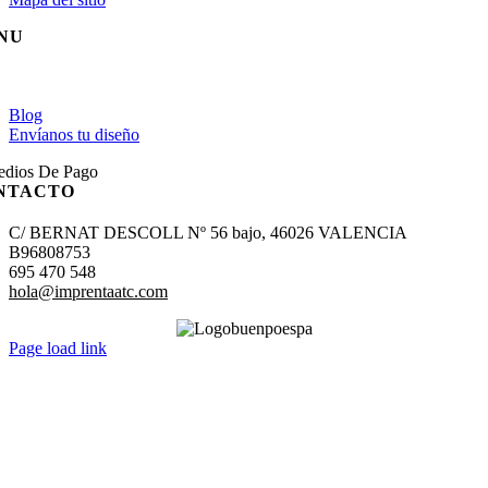
NU
gle
igation
Blog
Envíanos tu diseño
NTACTO
C/ BERNAT DESCOLL Nº 56 bajo, 46026 VALENCIA
B96808753
695 470 548
hola@imprentaatc.com
Page load link