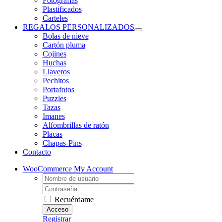
Fotografias
Plastificados
Carteles
REGALOS PERSONALIZADOS
Bolas de nieve
Cartón pluma
Cojines
Huchas
Llaveros
Pechitos
Portafotos
Puzzles
Tazas
Imanes
Alfombrillas de ratón
Placas
Chapas-Pins
Contacto
WooCommerce My Account
Username:
Contraseña
Recuérdame
Registrar