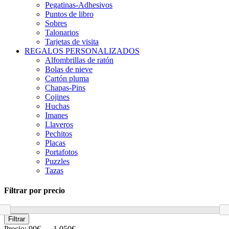
Pegatinas-Adhesivos
Puntos de libro
Sobres
Talonarios
Tarjetas de visita
REGALOS PERSONALIZADOS
Alfombrillas de ratón
Bolas de nieve
Cartón pluma
Chapas-Pins
Cojines
Huchas
Imanes
Llaveros
Pechitos
Placas
Portafotos
Puzzles
Tazas
Filtrar por precio
Precio
Precio
Filtrar
mínimo
máximo
Precio:
90€
—
1,050€