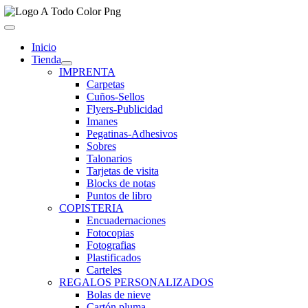
Saltar
al
Toggle
contenido
Navigation
Inicio
Tienda
IMPRENTA
Carpetas
Cuños-Sellos
Flyers-Publicidad
Imanes
Pegatinas-Adhesivos
Sobres
Talonarios
Tarjetas de visita
Blocks de notas
Puntos de libro
COPISTERIA
Encuadernaciones
Fotocopias
Fotografias
Plastificados
Carteles
REGALOS PERSONALIZADOS
Bolas de nieve
Cartón pluma