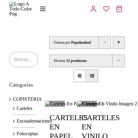
Saltar
al
Toggle
contenido
Navigation
Inicio
Tienda
Ordena por
Popularidad
IMPRENTA
Mostrar
12 productos
COPISTERIA
Categorías
REGALOS PERSONALIZADOS
COPISTERIA
Contacto
Carteles
CARTELES
CARTELES
Encuadernaciones
EN
EN
Fotocopias
PAPEL
VINILO