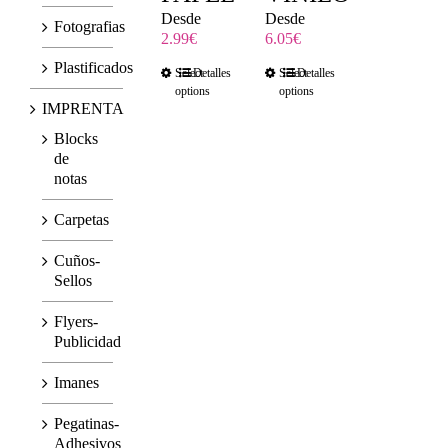
Desde
Desde
Fotografias
2.99
€
6.05
€
Plastificados
Select
Detalles
Select
Detalles
options
options
IMPRENTA
Blocks
de
notas
Carpetas
Cuños-
Sellos
Flyers-
Publicidad
Imanes
Pegatinas-
Adhesivos