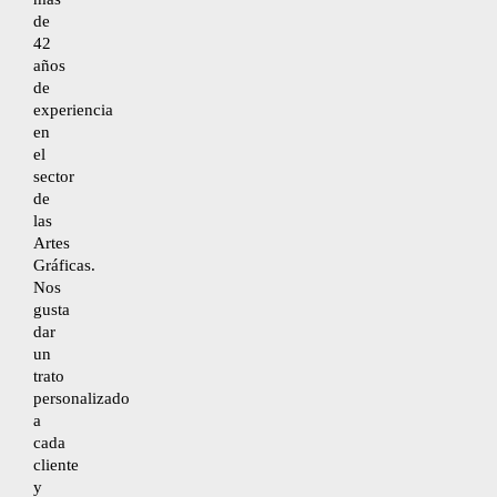
de
42
años
Desistimiento
de
experiencia
en
Accesibilidad
el
sector
de
Mapa del sitio
las
Artes
Gráficas.
Nos
gusta
dar
un
trato
personalizado
a
cada
cliente
y