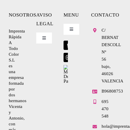
NOSOTROS
AVISO
MENU
CONTACTO
LEGAL
C/
Imprenta
Toggle
Navigation
Rápida
BERNAT
Toggle
A
Blog
Navigation
DESCOLL
Todo
Nº
Nosotros
Color
56
S.L
Envíanos tu diseño
es
bajo,
una
Condiciones de uso
46026
empresa
VALENCIA
formada
por
Política de privacidad
B96808753
dos
hermanos
695
Vicenta
470
Ley de cookies
y
548
Antonio,
con
hola@imprenta
Condiciones de contratación
más