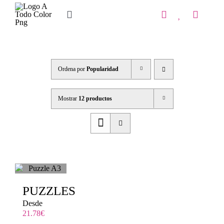
Saltar
al
Toggle
contenido
Navigation
Inicio
Tienda
Ordena por
Popularidad
IMPRENTA
Mostrar
12 productos
COPISTERIA
REGALOS PERSONALIZADOS
Contacto
PUZZLES
Desde
21.78
€