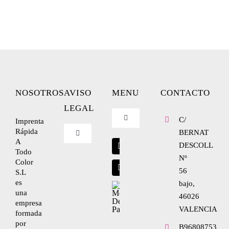
NOSOTROS
AVISO
MENU
CONTACTO
LEGAL
C/
Imprenta
Toggle
Navigation
Rápida
BERNAT
Toggle
A
Blog
Navigation
DESCOLL
Todo
Nº
Nosotros
Color
56
S.L
Envíanos tu diseño
es
bajo,
una
Condiciones de uso
46026
empresa
VALENCIA
formada
por
Política de privacidad
B96808753