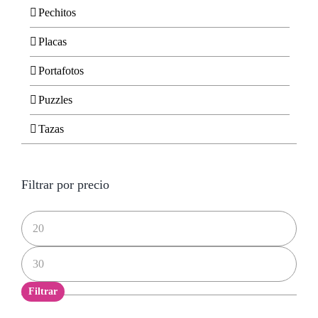
Pechitos
Placas
Portafotos
Puzzles
Tazas
Filtrar por precio
Precio
mínimo
Precio
máximo
Filtrar