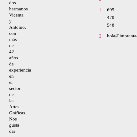
dos
hermanos
695
Vicenta
470
Ley de cookies
y
548
Antonio,
con
hola@imprenta
Condiciones de contratación
más
de
42
años
Desistimiento
de
experiencia
en
Accesibilidad
el
sector
de
Mapa del sitio
las
Artes
Gráficas.
Nos
gusta
dar