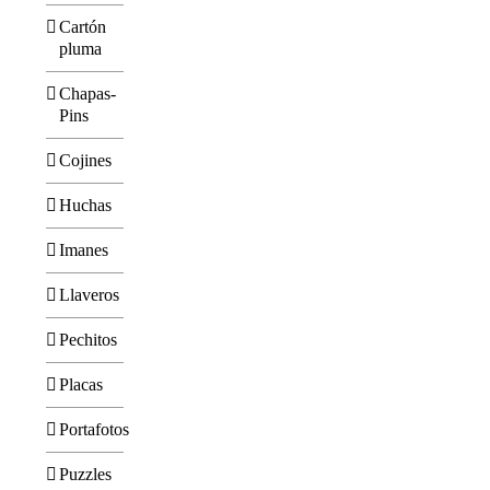
Cartón
pluma
Chapas-
Pins
Cojines
Huchas
Imanes
Llaveros
Pechitos
Placas
Portafotos
Puzzles