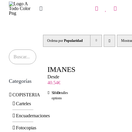
Saltar
al
Toggle
contenido
Navigation
Inicio
Tienda
Ordena por
Popularidad
Mostra
IMPRENTA
COPISTERIA
IMANES
Desde
Categorías
REGALOS PERSONALIZADOS
40.54
€
Select
Detalles
COPISTERIA
Contacto
options
Carteles
Encuadernaciones
Fotocopias