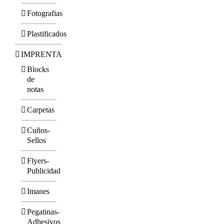
Fotografias
Plastificados
IMPRENTA
Blocks
de
notas
Carpetas
Cuños-
Sellos
Flyers-
Publicidad
Imanes
Pegatinas-
Adhesivos