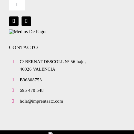
Toggle
Condiciones de uso
Navigation
Blog
Política de privacidad
Envíanos tu diseño
CONTACTO
Ley de cookies
C/ BERNAT DESCOLL Nº 56 bajo,
Condiciones de contratación
46026 VALENCIA
B96808753
Desistimiento
695 470 548
hola@imprentaatc.com
Accesibilidad
Mapa del sitio