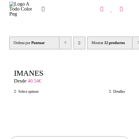
Saltar
al
Toggle
contenido
Navigation
Inicio
Tienda
Ordena por
Puntuar
Mostrar
12 productos
IMPRENTA
COPISTERIA
IMANES
Desde
40.54
€
REGALOS PERSONALIZADOS
Select options
Detalles
Contacto