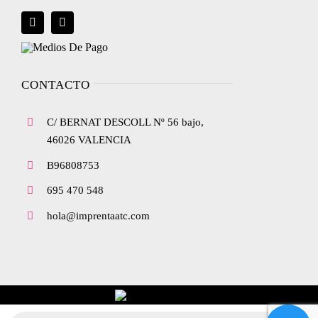
Blog
Política de privacidad
Envíanos tu diseño
Ley de cookies
CONTACTO
C/ BERNAT DESCOLL Nº 56 bajo,
Condiciones de contratación
46026 VALENCIA
B96808753
Desistimiento
695 470 548
hola@imprentaatc.com
Accesibilidad
Mapa del sitio
Búsqueda