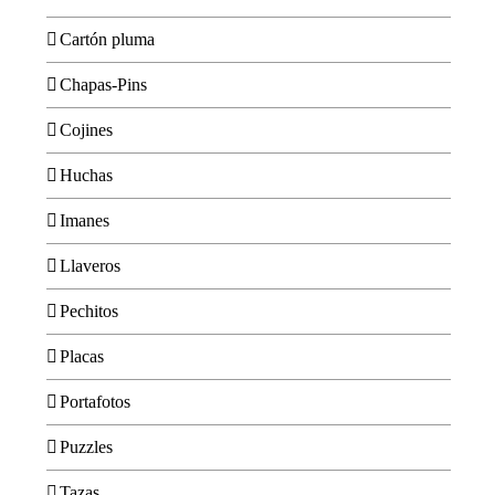
Cartón pluma
Chapas-Pins
Cojines
Huchas
Imanes
Llaveros
Pechitos
Placas
Portafotos
Puzzles
Tazas