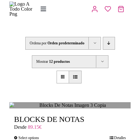
Saltar
al
Toggle
contenido
Navigation
Inicio
Tienda
Ordena por
Orden predeterminado
IMPRENTA
Mostrar
12 productos
COPISTERIA
REGALOS PERSONALIZADOS
Contacto
BLOCKS DE NOTAS
Desde
89.15
€
Select options
Detalles