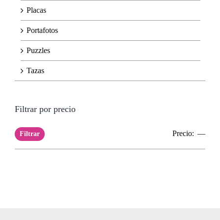
Placas
Portafotos
Puzzles
Tazas
Filtrar por precio
Prec
Prec
Precio:
—
Filtrar
mín
máx