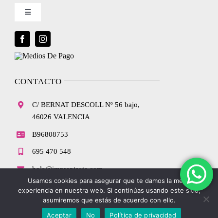
Toggle
Condiciones de uso
Navigation
Blog
Política de privacidad
Envíanos tu diseño
CONTACTO
Ley de cookies
C/ BERNAT DESCOLL Nº 56 bajo,
Condiciones de contratación
46026 VALENCIA
B96808753
Desistimiento
695 470 548
hola@imprentaatc.com
Accesibilidad
Usamos cookies para asegurar que te damos la mejor
experiencia en nuestra web. Si continúas usando este sitio,
asumiremos que estás de acuerdo con ello.
Mapa del sitio
Aceptar
No
Política de privacidad