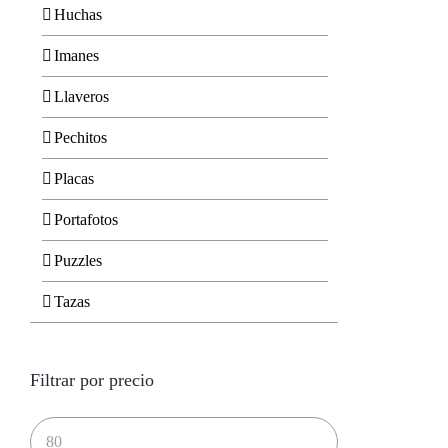
Huchas
Imanes
Llaveros
Pechitos
Placas
Portafotos
Puzzles
Tazas
Filtrar por precio
Precio
mínimo