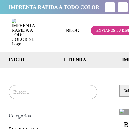
Saltar
IMPRENTA RAPIDA A TODO COLOR
al
contenido
BLOG
ENVÍANOS TU DIS
INICIO
TIENDA
IM
Ord
Categorías
B