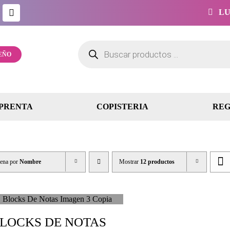
LUN
Búsqueda
de
EÑO
productos
PRENTA
COPISTERIA
REG
ena por
Nombre
Mostrar
12 productos
LOCKS DE NOTAS