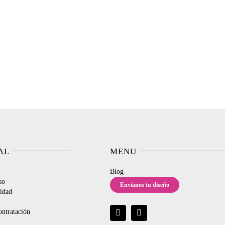
AL
MENU
Blog
so
Envíanos tu diseño
cidad
ontratación